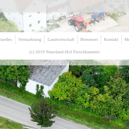
tuelles
Vermarktung
Landwirtschaft
Brennerei
Kontakt
M
(c) 2019 Naturland-Hof Froschhammer