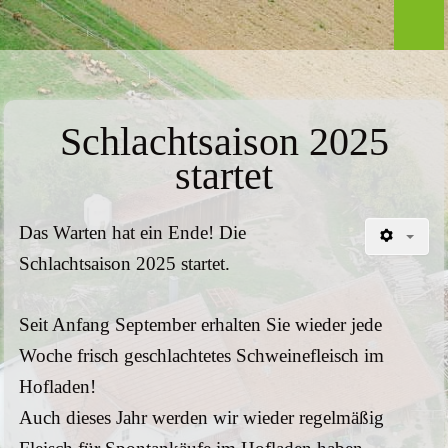
AKTUELLES
VERMARKTUNG
Schlachtsaison 2025
Öffnungszeiten
startet
Hofladen
Sortiment
Das Warten hat ein Ende! Die
Schlachtsaison 2025 startet.
Saisonprodukte
Seit Anfang September erhalten Sie wieder jede
Hausler Getränkemarkt
Woche frisch geschlachtetes Schweinefleisch im
Akzeptierte Zahlungmittel
Hofladen!
Auch dieses Jahr werden wir wieder regelmäßig
EU-Förderung