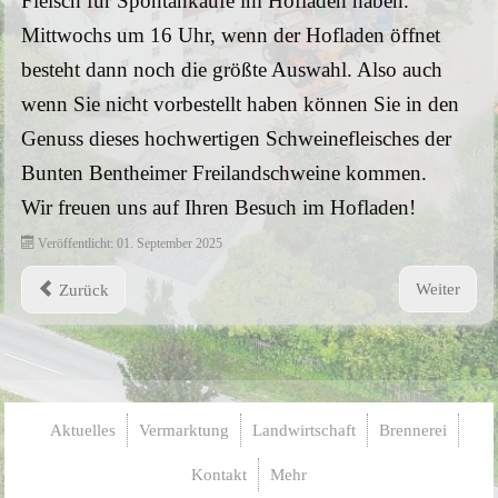
Fleisch für Spontankäufe im Hofladen haben.
Mittwochs um 16 Uhr, wenn der Hofladen öffnet
LANDWIRTSCHAFT
besteht dann noch die größte Auswahl. Also auch
Freilandschweinehaltung
wenn Sie nicht vorbestellt haben können Sie in den
Genuss dieses hochwertigen Schweinefleisches der
Ackerbau
Bunten Bentheimer Freilandschweine kommen.
Wir freuen uns auf Ihren Besuch im Hofladen!
Maisanbau
Veröffentlicht: 01. September 2025
Soja Leindotter Mischanbau
Weiter
Zurück
Pachtflächen gesucht
BRENNEREI
Aktuelles
Vermarktung
Landwirtschaft
Brennerei
Lohnbrennen
Kontakt
Mehr
Unser Qualitätsversprechen