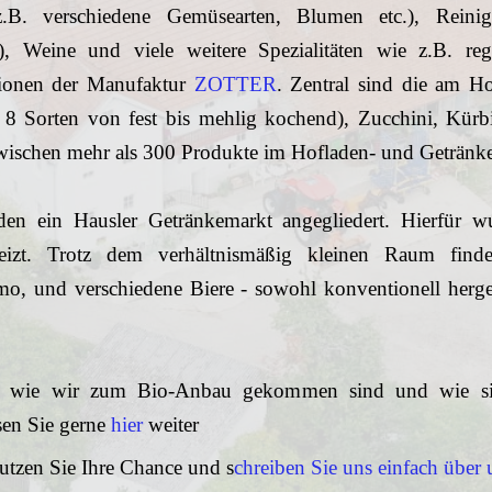
z.B. verschiedene Gemüsearten, Blumen etc.), Reinig
), Weine und viele weitere Spezialitäten wie z.B. reg
tionen der Manufaktur
ZOTTER
. Zentral sind die am H
a. 8 Sorten von fest bis mehlig kochend), Zucchini, Kür
zwischen mehr als 300 Produkte im Hofladen- und Getränk
den ein Hausler Getränkemarkt angegliedert. Hierfür wu
heizt. Trotz dem verhältnismäßig kleinen Raum find
o, und verschiedene Biere - sowohl konventionell herges
, wie wir zum Bio-Anbau gekommen sind und wie sich
sen Sie gerne
hier
weiter
tzen Sie Ihre Chance und s
chreiben Sie uns einfach über