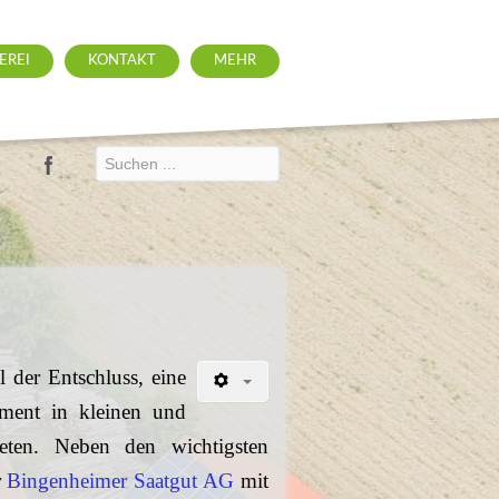
EREI
KONTAKT
MEHR
 der Entschluss, eine
iment in kleinen und
ieten. Neben den wichtigsten
r
Bingenheimer Saatgut AG
mit