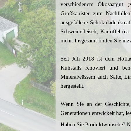
verschiedenem Ökosaatgut (
Großkanister zum Nachfüllen
ausgefallene Schokoladenkrea
Schweinefleisch, Kartoffel (c
mehr. Insgesamt finden Sie in
Seit Juli 2018 ist dem Hofla
Kuhstalls renoviert und be
Mineralwässern auch Säfte, Lim
hergestellt.
Wenn Sie an der Geschichte
Generationen entwickelt hat, le
Haben Sie Produktwünsche? Nu