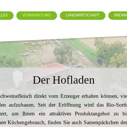
LLES
VERMARKTUNG
LANDWIRTSCHAFT
BRENN
Der Hofladen
chweinefleisch direkt vom Erzeuger erhalten können, viel
den aufzubauen. Seit der Eröffnung wird das Bio-Sort
itert, um Ihnen ein attraktives Produktangebot zu b
ichen Küchengebrauch, finden Sie auch Samenpäckchen de