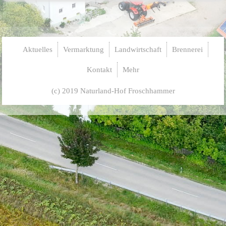
LANDWIRTSCHAFT
Freilandschweinehaltung
Aktuelles
Vermarktung
Landwirtschaft
Brennerei
Kontakt
Mehr
Ackerbau
(c) 2019 Naturland-Hof Froschhammer
Maisanbau
Soja Leindotter Mischanbau
Pachtflächen gesucht
BRENNEREI
Lohnbrennen
Unser Qualitätsversprechen