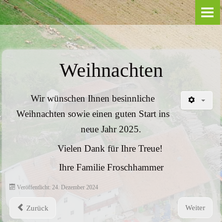
AKTUELLES
VERMARKTUNG
Weihnachten
Öffnungszeiten
Hofladen
Wir
wünschen Ihnen besinnliche
Weihnachten sowie einen guten Start ins
Sortiment
neue Jahr 2025.
Saisonprodukte
Vielen Dank für Ihre Treue!
Hausler Getränkemarkt
Ihre Familie Froschhammer
Veröffentlicht: 24. Dezember 2024
Akzeptierte Zahlungmittel
Weiter
Zurück
EU-Förderung