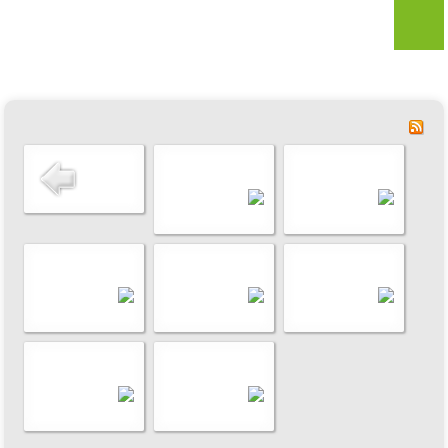
AKTUELLES
VERMARKTUNG
Öffnungszeiten
Hofladen
Sortiment
Saisonprodukte
Hausler Getränkemarkt
Akzeptierte Zahlungmittel
EU-Förderung