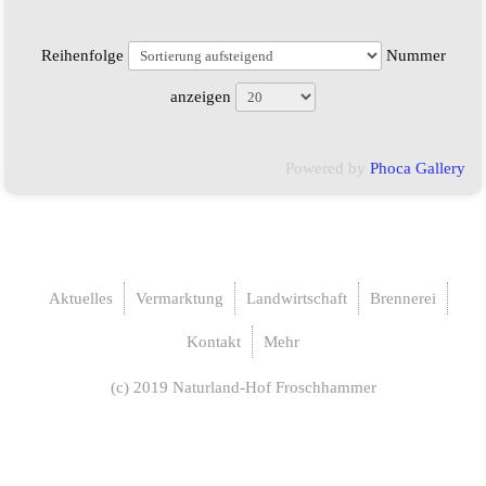
LANDWIRTSCHAFT
Reihenfolge
Nummer
Freilandschweinehaltung
anzeigen
Ackerbau
Powered by
Phoca Gallery
Maisanbau
Soja Leindotter Mischanbau
Aktuelles
Vermarktung
Landwirtschaft
Brennerei
Pachtflächen gesucht
Kontakt
Mehr
BRENNEREI
(c) 2019 Naturland-Hof Froschhammer
Lohnbrennen
Unser Qualitätsversprechen