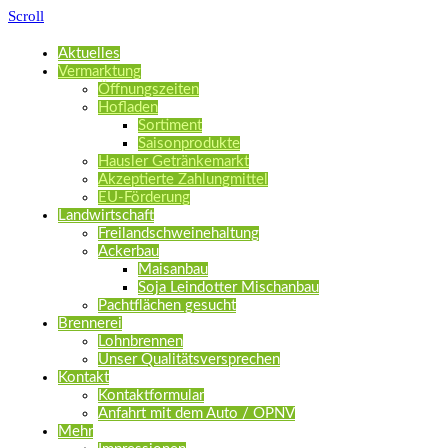
Scroll
Aktuelles
Vermarktung
Öffnungszeiten
Hofladen
Sortiment
Saisonprodukte
Hausler Getränkemarkt
Akzeptierte Zahlungmittel
EU-Förderung
Landwirtschaft
Freilandschweinehaltung
Ackerbau
Maisanbau
Soja Leindotter Mischanbau
Pachtflächen gesucht
Brennerei
Lohnbrennen
Unser Qualitätsversprechen
Kontakt
Kontaktformular
Anfahrt mit dem Auto / ÖPNV
Mehr