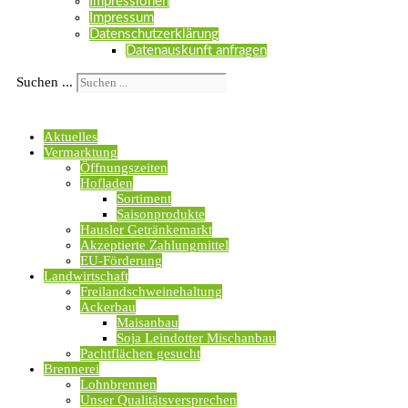
Impressionen
Impressum
Datenschutzerklärung
Datenauskunft anfragen
Suchen ...
Aktuelles
Vermarktung
Öffnungszeiten
Hofladen
Sortiment
Saisonprodukte
Hausler Getränkemarkt
Akzeptierte Zahlungmittel
EU-Förderung
Landwirtschaft
Freilandschweinehaltung
Ackerbau
Maisanbau
Soja Leindotter Mischanbau
Pachtflächen gesucht
Brennerei
Lohnbrennen
Unser Qualitätsversprechen